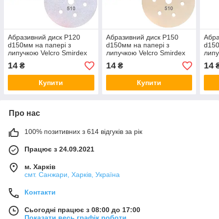
Абразивний диск P120
Абразивний диск P150
Абра
d150мм на папері з
d150мм на папері з
d150
липучкою Velcro Smirdex
липучкою Velcro Smirdex
липу
510 1шт.
510 1шт.
510 
14
14
14
₴
₴
Купити
Купити
Про нас
100% позитивних з 614 відгуків за рік
Працює з 24.09.2021
м. Харків
смт. Санжари, Харків, Україна
Контакти
Сьогодні працює з 08:00 до 17:00
Показати весь графік роботи