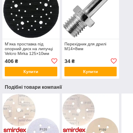
М'яка проставка під
Перехідник для дрилі
опорний диск на липучці
M14×8мм
Velcro Mirka 125×10мм
406
34
₴
₴
Купити
Купити
Подібні товари компанії