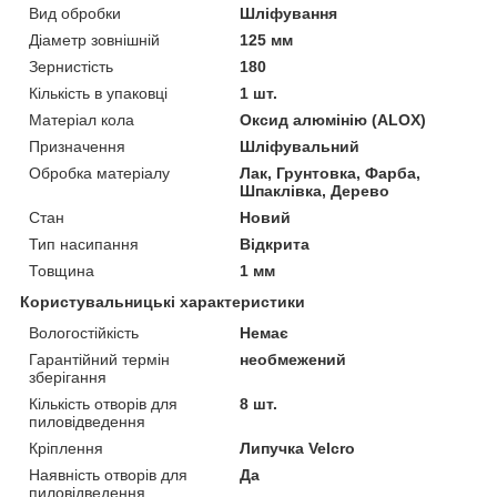
Вид обробки
Шліфування
Діаметр зовнішній
125 мм
Зернистість
180
Кількість в упаковці
1 шт.
Матеріал кола
Оксид алюмінію (ALOX)
Призначення
Шліфувальний
Обробка матеріалу
Лак, Грунтовка, Фарба,
Шпаклівка, Дерево
Стан
Новий
Тип насипання
Відкрита
Товщина
1 мм
Користувальницькі характеристики
Вологостійкість
Немає
Гарантійний термін
необмежений
зберігання
Кількість отворів для
8 шт.
пиловідведення
Кріплення
Липучка Velcro
Наявність отворів для
Да
пиловідведення