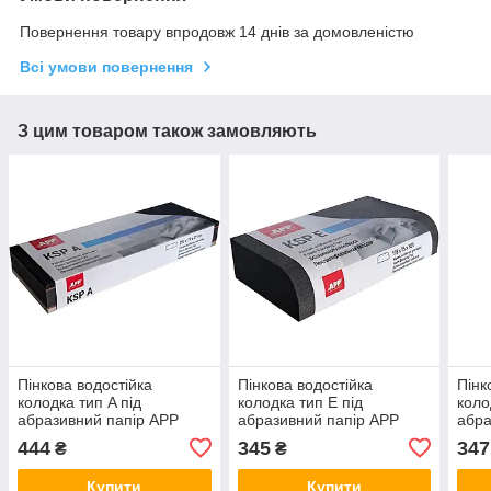
Повернення товару впродовж 14 днів за домовленістю
Всі умови повернення
З цим товаром також замовляють
Пінкова водостійка
Пінкова водостійка
Пінк
колодка тип A під
колодка тип E під
коло
абразивний папір APP
абразивний папір APP
абра
KSP 210×75×27мм
KSP 135×75×R20мм
KSP
444
345
347
₴
₴
Купити
Купити