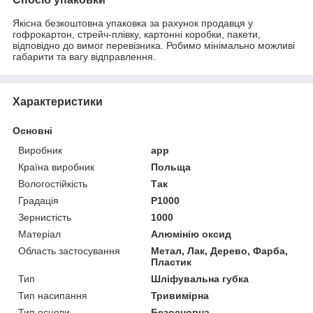
Якісна безкоштовна упаковка за рахунок продавця у
гофрокартон, стрейч-плівку, картонні коробки, пакети,
відповідно до вимог перевізника. Робимо мінімально можливі
габарити та вагу відправлення.
Характеристики
Основні
Виробник
app
Країна виробник
Польща
Вологостійкість
Так
Градація
P1000
Зернистість
1000
Матеріал
Алюмінію оксид
Область застосування
Метал, Лак, Дерево, Фарба,
Пластик
Тип
Шліфувальна губка
Тип насипання
Тривимірна
Тип основи
Безосновна