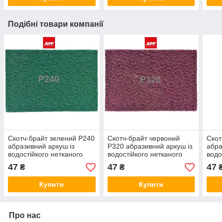
Подібні товари компанії
Скотч-брайт зелений P240
Скотч-брайт червоний
Скот
абразивний аркуш із
P320 абразивний аркуш із
абра
водостійкого нетканого
водостійкого нетканого
водо
волокна APP WS 222
волокна APP WS 222
воло
47
47
47
₴
₴
23×15см 1шт.
23×15см 1шт.
23×1
Купити
Купити
Про нас