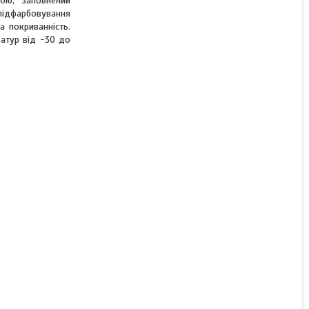
ою, заповнений
підфарбовування
Олівець для авто Skoda
а покриванність.
колір 9102 / 1B / 1B1B /
ратур від -30 до
L910 / F7T / LF7T
сріблястий металік Motip
12мл
Немає в наявності
від 171 ₴