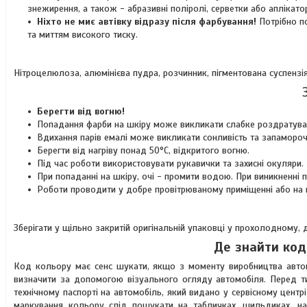
знежирення, а також - абразивні поліролі, серветки або аплікато
Ніхто не миє автівку відразу після фарбування!
Потрібно п
та миттям високого тиску.
Нітроцелюлоза, алюмінієва пудра, розчинник, пігментована суспензія
Берегти від вогню!
Попадання фарби на шкіру може викликати слабке роздратува
Вдихання парів емалі може викликати сонливість та запамороч
Берегти від нагріву понад 50°C, відкритого вогню.
Під час роботи використовувати рукавички та захисні окуляри.
При попаданні на шкіру, очі - промити водою. При виникненні
Роботи проводити у добре провітрюваному приміщенні або на ві
Зберігати у щільно закритій оригінальній упаковці у прохолодному,
Де знайти код
Код кольору має сенс шукати, якщо з моменту виробництва автом
визначити за допомогою візуального огляду автомобіля. Перед тим
технічному паспорті на автомобіль, який видано у сервісному центр
маркування кольору слід пошукати на табличках, шильдиках, на