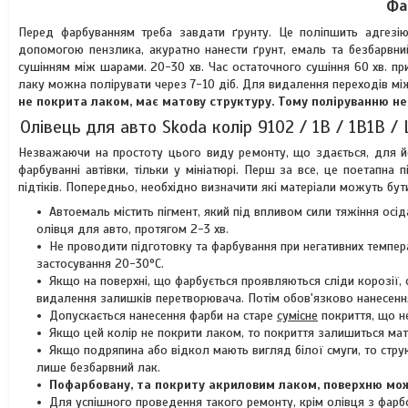
Фа
Перед фарбуванням треба завдати ґрунту. Це поліпшить адгезію
допомогою пензлика, акуратно нанести ґрунт, емаль та безбарвни
сушінням між шарами. 20-30 хв. Час остаточного сушіння 60 хв. пр
лаку можна полірувати через 7-10 діб. Для видалення переходів мі
не покрита лаком, має матову структуру. Тому поліруванню не
Олівець для авто Skoda колір 9102 / 1B / 1B1B /
Незважаючи на простоту цього виду ремонту, що здається, для йо
фарбуванні автівки, тільки у мініатюрі. Перш за все, це поетапна
підтіків. Попередньо, необхідно визначити які матеріали можуть бути
Автоемаль містить пігмент, який під впливом сили тяжіння осі
олівця для авто, протягом 2-3 хв.
Не проводити підготовку та фарбування при негативних темпера
застосування 20-30°C.
Якщо на поверхні, що фарбується проявляються сліди корозії,
видалення залишків перетворювача. Потім обов'язково нанесення
Допускається нанесення фарби на старе
сумісне
покриття, що н
Якщо цей колір не покрити лаком, то покриття залишиться мат
Якщо подряпина або відкол мають вигляд білої смуги, то струк
лише безбарвний лак.
Пофарбовану, та покриту акриловим лаком, поверхню мож
Для успішного проведення такого ремонту, крім олівця з фарбо