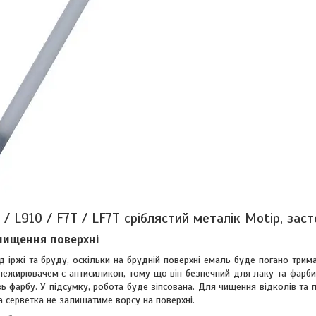
 / L910 / F7T / LF7T сріблястий металік Motip, зас
чищення поверхні
д іржі та бруду, оскільки на брудній поверхні емаль буде погано трим
знежирювачем є антисиликон, тому що він безпечний для лаку та фарби
ь фарбу. У підсумку, робота буде зіпсована. Для чищення відколів та 
 серветка не залишатиме ворсу на поверхні.