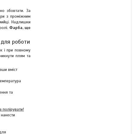
но збовтати. За
ари з проміжним
 мийці. Надлишки
ролі.
Фарба, що
и для роботи
к і при повному
уникнути плям та
вши вміст
температура
ення та
 полірувати!
 нанести
 для