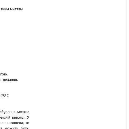
ктним миттям
огою.
в дихання.
-25°C.
арбування можна
вісній книжці. У
не заповнена, то
Це можуть бути: