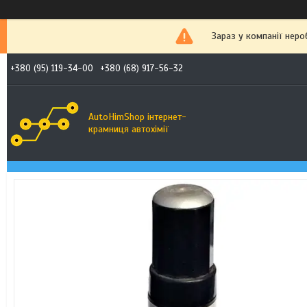
Зараз у компанії неро
+380 (95) 119-34-00
+380 (68) 917-56-32
AutoHimShop інтернет-
крамниця автохімії