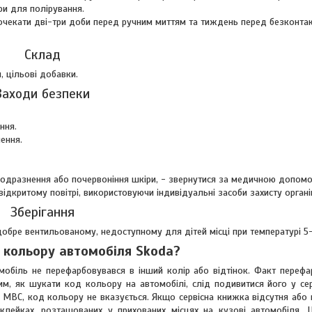
ри для полірування.
очекати дві-три доби перед ручним миттям та тиждень перед безконта
Склад
, цільові добавки.
Заходи безпеки
ння.
ення.
 подразнення або почервоніння шкіри, - звернутися за медичною допом
дкритому повітрі, використовуючи індивідуальні засоби захисту органі
Зберігання
 добре вентильованому, недоступному для дітей місці при температурі 5
 кольору автомобіля Skoda?
обіль не перефарбовувався в інший колір або відтінок. Факт переф
, як шукати код кольору на автомобілі, слід подивитися його у сер
і МВС, код кольору не вказується. Якщо сервісна книжка відсутня або 
клейках, розташованих у прихованих місцях на кузові автомобіля. 