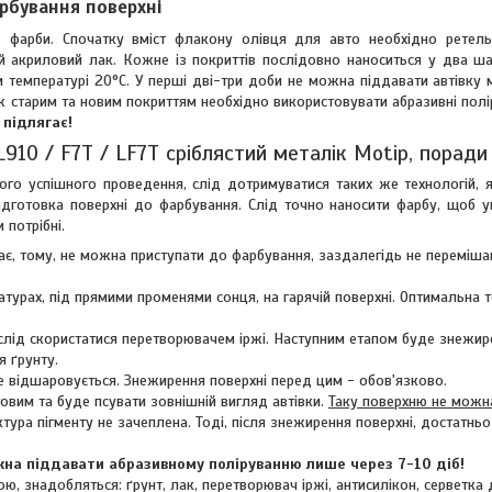
рбування поверхні
 фарби. Спочатку вміст флакону олівця для авто необхідно ретель
й акриловий лак. Кожне із покриттів послідовно наноситься у два ш
и температурі 20°C. У перші дві-три доби не можна піддавати автівку
ж старим та новим покриттям необхідно використовувати абразивні полі
 підлягає!
 L910 / F7T / LF7T сріблястий металік Motip, порад
го успішного проведення, слід дотримуватися таких же технологій, я
 підготовка поверхні до фарбування. Слід точно наносити фарбу, щоб 
 потрібні.
дає, тому, не можна приступати до фарбування, заздалегідь не переміша
турах, під прямими променями сонця, на гарячій поверхні. Оптимальна 
 слід скористатися перетворювачем іржі. Наступним етапом буде знежир
 ґрунту.
е відшаровується. Знежирення поверхні перед цим - обов'язково.
овим та буде псувати зовнішній вигляд автівки.
Таку поверхню не можна
тура пігменту не зачеплена. Тоді, після знежирення поверхні, достатньо
на піддавати абразивному поліруванню лише через 7-10 діб!
ю, знадобляться: ґрунт, лак, перетворювач іржі, антисилікон, серветка