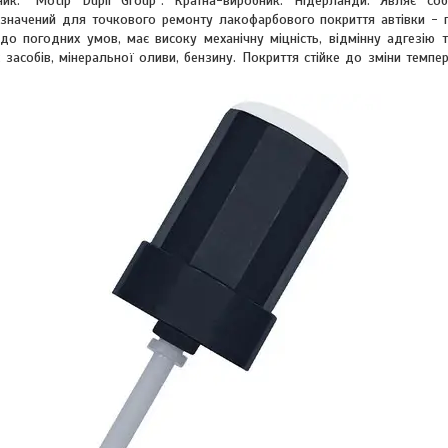
: "Motip Dupli Group". Країна-виробник: Нідерланди. Являє соб
значений для точкового ремонту лакофарбового покриття автівки - 
 до погодних умов, має високу механічну міцність, відмінну адгезію т
засобів, мінеральної оливи, бензину. Покриття стійке до зміни темпе