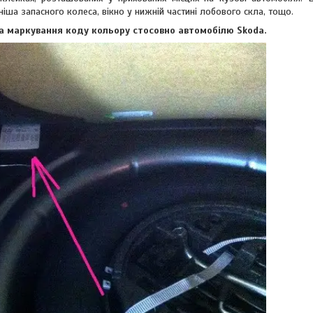
 ніша запасного колеса, вікно у нижній частині лобового скла, тощо.
а маркування коду кольору стосовно автомобілю Skoda.