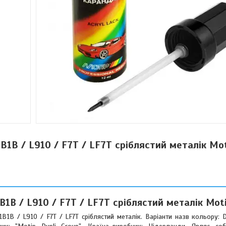
1B1B / L910 / F7T / LF7T сріблястий металік Mo
1B1B / L910 / F7T / LF7T сріблястий металік Mot
B1B / L910 / F7T / LF7T сріблястий металік. Варіанти назв кольору: