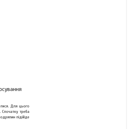
тосування
атися. Для цього
. Спочатку треба
подряпин підійде