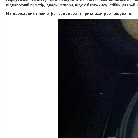
підкапотний простір, дверні отвори, відсік багажнику, стійки дверей,
На наведених нижче фото, показані приклади розташування т