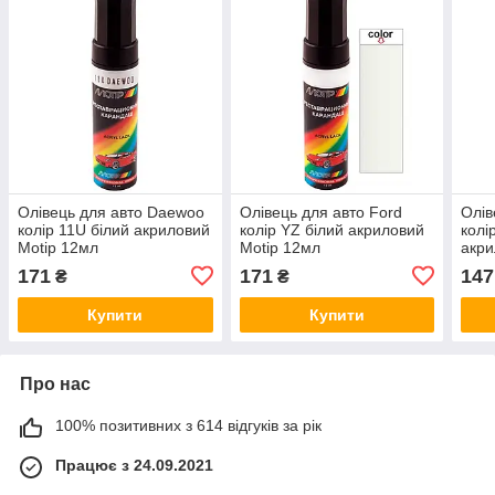
Олівець для авто Daewoo
Олівець для авто Ford
Олів
колір 11U білий акриловий
колір YZ білий акриловий
колі
Motip 12мл
Motip 12мл
акри
171
171
147
₴
₴
Купити
Купити
Про нас
100% позитивних з 614 відгуків за рік
Працює з 24.09.2021