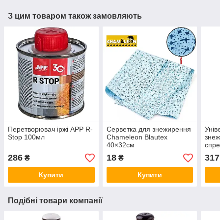
З цим товаром також замовляють
Перетворювач іржі APP R-
Серветка для знежирення
Унів
Stop 100мл
Chameleon Blautex
знеж
40×32см
спре
Remo
286
18
317
₴
₴
Купити
Купити
Подібні товари компанії