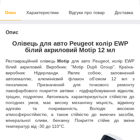
Опис
Характеристики
Відгуки про товар
Доставка
Опис
Олівець для авто Peugeot колір EWP
білий акриловий Motip 12 мл
Реставраційний олівець
Motip
для авто Peugeot, колір EWP
білий акриловий. Виробник: "Motip Dupli Group". Країна-
виробник: Нідерланди. Являє собою, заповнений
автоемаллю, алюмінієвий флакон об'ємом 12 мл з
пензликом. Призначений для точкового ремонту
лакофарбового покриття автівки - підфарбовування відколів,
тріщин, подряпин. Автоемаль характеризується стійкістю до
погодних умов, має високу механічну міцність, відмінну
адгезію та покриванність. Володіє високою
атмосферостійкістю, а також стійкістю до миючих засобів,
мінеральної оливи, бензину. Покриття стійке до зміни
температур від -30 до 110°C.