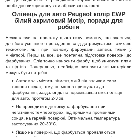
необхідно використовувати абразивні поліролі.
Олівець для авто Peugeot колір EWP
білий акриловий Motip, поради для
роботи
Незважаючи на простоту цього виду ремонту, що здається,
для його успішного проведення, слід дотримуватися таких же
технологій, як і при повному фарбуванні автівки, тільки у
мініатюрі. Перш за все, це поетапна підготовка поверхні до
фарбування. Слід точно наносити фарбу, щоб уникнути плям
та підтіків. Попередньо, необхідно визначити які матеріали
можуть бути потрібні.
Автоемаль містить пігмент, який під впливом сили
тяжіння осідає, тому, не можна приступати до
фарбування, заздалегідь не перемішавши вміст олівця
для авто, протягом 2-3 хв.
Не проводити підготовку та фарбування при
негативних температурах, під прямими променями
сонця, на гарячій поверхні. Оптимальна температура
застосування 20-30°C.
Якщо на поверхні, що фарбується проявляються