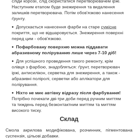
сліди корозії, слід скористатися перетворювачем іржі.
Наступним етапом буде знежирення та видалення
залишків перетворювача. Потім обов'язково нанесення
ґрунту.
Допускається нанесення фарби на старе
сумісне
покриття, що не відшаровується. Знежирення поверхні
перед цим - обов'язково.
Пофарбовану поверхню можна піддавати
абразивному поліруванню лише через 7-10 діб!
Для успішного проведення такого ремонту, крім
олівця з фарбою, знадобляться: ґрунт, перетворювач
іржі, антисилікон, серветка для знежирення, а також -
абразивні поліролі, серветки або аплікатори для
полірування.
Ніхто не миє автівку відразу після фарбування!
Потрібно почекати дві-три доби перед ручним миттям
та тиждень перед безконтактним миттям та миттям
високого тиску.
Склад
Смола акрилова модифікована, розчинник, пігментована
суспензія, цільові добавки.