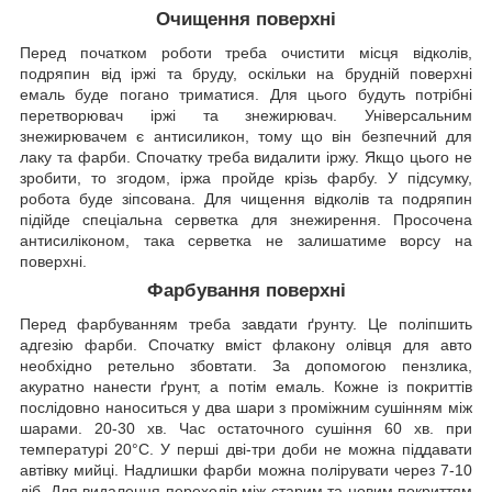
Очищення поверхні
Перед початком роботи треба очистити місця відколів,
подряпин від іржі та бруду, оскільки на брудній поверхні
емаль буде погано триматися. Для цього будуть потрібні
перетворювач іржі та знежирювач. Універсальним
знежирювачем є антисиликон, тому що він безпечний для
лаку та фарби. Спочатку треба видалити іржу. Якщо цього не
зробити, то згодом, іржа пройде крізь фарбу. У підсумку,
робота буде зіпсована. Для чищення відколів та подряпин
підійде спеціальна серветка для знежирення. Просочена
антисиліконом, така серветка не залишатиме ворсу на
поверхні.
Фарбування поверхні
Перед фарбуванням треба завдати ґрунту. Це поліпшить
адгезію фарби. Спочатку вміст флакону олівця для авто
необхідно ретельно збовтати. За допомогою пензлика,
акуратно нанести ґрунт, а потім емаль. Кожне із покриттів
послідовно наноситься у два шари з проміжним сушінням між
шарами. 20-30 хв. Час остаточного сушіння 60 хв. при
температурі 20°C. У перші дві-три доби не можна піддавати
автівку мийці. Надлишки фарби можна полірувати через 7-10
діб. Для видалення переходів між старим та новим покриттям