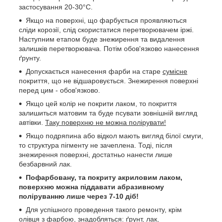
застосування 20-30°C.
Якщо на поверхні, що фарбується проявляються
сліди корозії, слід скористатися перетворювачем іржі.
Наступним етапом буде знежирення та видалення
залишків перетворювача. Потім обов'язково нанесення
ґрунту.
Допускається нанесення фарби на старе
сумісне
покриття, що не відшаровується. Знежирення поверхні
перед цим - обов'язково.
Якщо цей колір не покрити лаком, то покриття
залишиться матовим та буде псувати зовнішній вигляд
автівки.
Таку поверхню не можна полірувати!
Якщо подряпина або відкол мають вигляд білої смуги,
то структура пігменту не зачеплена. Тоді, після
знежирення поверхні, достатньо нанести лише
безбарвний лак.
Пофарбовану, та покриту акриловим лаком,
поверхню можна піддавати абразивному
поліруванню лише через 7-10 діб!
Для успішного проведення такого ремонту, крім
олівця з фарбою, знадобляться: ґрунт, лак,