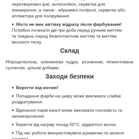
перетворювач іржі, антисилікон, серветка для
знежирення, а також - абразивні поліролі, серветки або
аплікатори для полірування.
Ніхто не миє автівку відразу після фарбування!
Потрібно почекати дві-три доби перед ручним миттям
та тиждень перед безконтактним миттям та миттям
високого тиску.
Склад
Нітроцелюлоза, алюмінієва пудра, розчинник, пігментована
суспензія, цільові добавки.
Заходи безпеки
Берегти від вогню!
Попадання фарби на шкіру може викликати слабке
роздратування.
Вдихання парів емалі може викликати сонливість та
запаморочення.
Берегти від нагріву понад 50°C, відкритого вогню.
Під час роботи використовувати рукавички та захисні
окуляри.