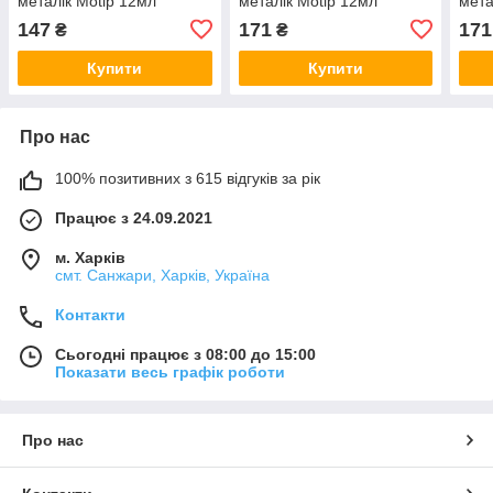
металік Motip 12мл
металік Motip 12мл
мета
147
171
171
₴
₴
Купити
Купити
Про нас
100% позитивних з 615 відгуків за рік
Працює з 24.09.2021
м. Харків
смт. Санжари, Харків, Україна
Контакти
Сьогодні працює з 08:00 до 15:00
Показати весь графік роботи
Про нас