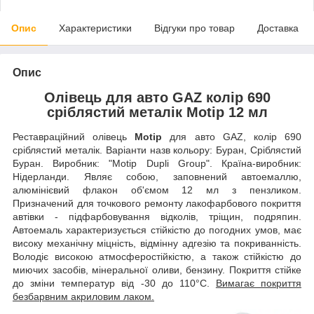
Опис
Характеристики
Відгуки про товар
Доставка
Опис
Олівець для авто GAZ колір 690
сріблястий металік Motip 12 мл
Реставраційний олівець
Motip
для авто GAZ, колір 690
сріблястий металік. Варіанти назв кольору: Буран, Сріблястий
Буран. Виробник: "Motip Dupli Group". Країна-виробник:
Нідерланди. Являє собою, заповнений автоемаллю,
алюмінієвий флакон об'ємом 12 мл з пензликом.
Призначений для точкового ремонту лакофарбового покриття
автівки - підфарбовування відколів, тріщин, подряпин.
Автоемаль характеризується стійкістю до погодних умов, має
високу механічну міцність, відмінну адгезію та покриванність.
Володіє високою атмосферостійкістю, а також стійкістю до
миючих засобів, мінеральної оливи, бензину. Покриття стійке
до зміни температур від -30 до 110°C.
Вимагає покриття
безбарвним акриловим лаком.