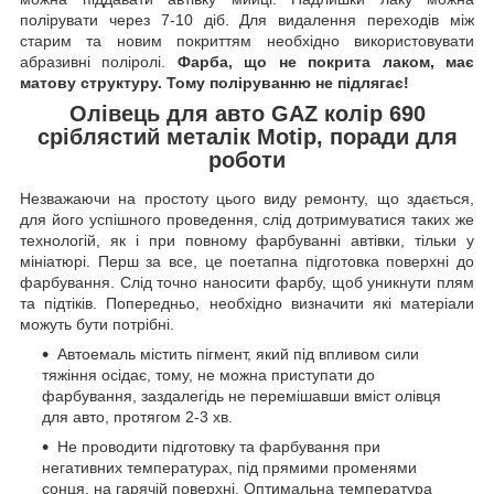
полірувати через 7-10 діб. Для видалення переходів між
старим та новим покриттям необхідно використовувати
абразивні поліролі.
Фарба, що не покрита лаком, має
матову структуру. Тому поліруванню не підлягає!
Олівець для авто GAZ колір 690
сріблястий металік Motip, поради для
роботи
Незважаючи на простоту цього виду ремонту, що здається,
для його успішного проведення, слід дотримуватися таких же
технологій, як і при повному фарбуванні автівки, тільки у
мініатюрі. Перш за все, це поетапна підготовка поверхні до
фарбування. Слід точно наносити фарбу, щоб уникнути плям
та підтіків. Попередньо, необхідно визначити які матеріали
можуть бути потрібні.
Автоемаль містить пігмент, який під впливом сили
тяжіння осідає, тому, не можна приступати до
фарбування, заздалегідь не перемішавши вміст олівця
для авто, протягом 2-3 хв.
Не проводити підготовку та фарбування при
негативних температурах, під прямими променями
сонця, на гарячій поверхні. Оптимальна температура