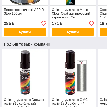
Перетворювач іржі APP R-
Олівець для авто Motip
Серв
Stop 100мл
Clear Coat лак прозорий
Cham
акриловий 12мл
40×
285
171
18
₴
₴
Купити
Купити
Подібні товари компанії
Олівець для авто Daewoo
Олівець для авто GMC
Олів
колір 91L сріблястий
колір 17U сріблястий
колі