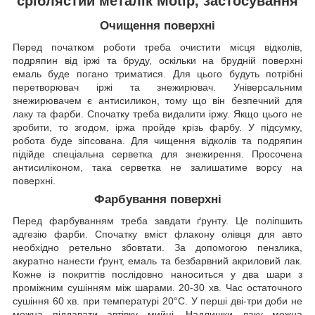
сріблястий металік Motip, застосування
Очищення поверхні
Перед початком роботи треба очистити місця відколів,
подряпин від іржі та бруду, оскільки на брудній поверхні
емаль буде погано триматися. Для цього будуть потрібні
перетворювач іржі та знежирювач. Універсальним
знежирювачем є антисиликон, тому що він безпечний для
лаку та фарби. Спочатку треба видалити іржу. Якщо цього не
зробити, то згодом, іржа пройде крізь фарбу. У підсумку,
робота буде зіпсована. Для чищення відколів та подряпин
підійде спеціальна серветка для знежирення. Просочена
антисиліконом, така серветка не залишатиме ворсу на
поверхні.
Фарбування поверхні
Перед фарбуванням треба завдати ґрунту. Це поліпшить
адгезію фарби. Спочатку вміст флакону олівця для авто
необхідно ретельно збовтати. За допомогою пензлика,
акуратно нанести ґрунт, емаль та безбарвний акриловий лак.
Кожне із покриттів послідовно наноситься у два шари з
проміжним сушінням між шарами. 20-30 хв. Час остаточного
сушіння 60 хв. при температурі 20°C. У перші дві-три доби не
можна піддавати автівку мийці. Надлишки лаку можна