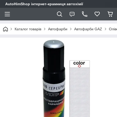
AutoHimShop інтернет-крамниця автохімії
Каталог товарів
Автофарби
Автофарби GAZ
Олів