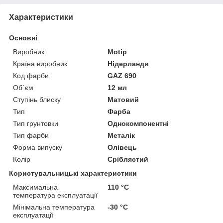
Характеристики
Основні
Виробник
Motip
Країна виробник
Нідерланди
Код фарби
GAZ 690
Об`єм
12 мл
Ступінь блиску
Матовий
Тип
Фарба
Тип грунтовки
Однокомпонентні
Тип фарби
Металік
Форма випуску
Олівець
Колір
Сріблястий
Користувальницькі характеристики
Максимальна
110 °С
температура експлуатації
Мінімальна температура
-30 °С
експлуатації