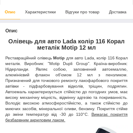
Опис
Характеристики
Відгуки про товар
Доставка
Опис
Олівець для авто Lada колір 116 Корал
металік Motip 12 мл
Реставраційний олівець
Motip
для авто Lada, колір 116 Корал
металік. Виробник: "Motip Dupli Group". Країна-виробник:
Нідерланди. Являє собою, заповнений автоемаллю,
алюмінієвий флакон об'ємом 12 мл з пензликом.
Призначений для точкового ремонту лакофарбового покриття
автівки - підфарбовування відколів, тріщин, подряпин.
Автоемаль характеризується стійкістю до погодних умов, має
високу механічну міцність, відмінну адгезію та покриванність.
Володіє високою атмосферостійкістю, а також стійкістю до
миючих засобів, мінеральної оливи, бензину. Покриття стійке
до зміни температур від -30 до 110°C.
Вимагає покриття
безбарвним акриловим лаком.