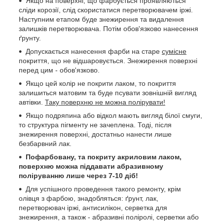
Якщо на поверхні, що фарбується проявляються
сліди корозії, слід скористатися перетворювачем іржі.
Наступним етапом буде знежирення та видалення
залишків перетворювача. Потім обов'язково нанесення
ґрунту.
Допускається нанесення фарби на старе
сумісне
покриття, що не відшаровується. Знежирення поверхні
перед цим - обов'язково.
Якщо цей колір не покрити лаком, то покриття
залишиться матовим та буде псувати зовнішній вигляд
автівки.
Таку поверхню не можна полірувати!
Якщо подряпина або відкол мають вигляд білої смуги,
то структура пігменту не зачеплена. Тоді, після
знежирення поверхні, достатньо нанести лише
безбарвний лак.
Пофарбовану, та покриту акриловим лаком,
поверхню можна піддавати абразивному
поліруванню лише через 7-10 діб!
Для успішного проведення такого ремонту, крім
олівця з фарбою, знадобляться: ґрунт, лак,
перетворювач іржі, антисилікон, серветка для
знежирення, а також - абразивні поліролі, серветки або