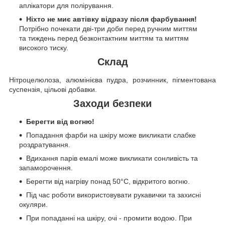
аплікатори для полірування.
Ніхто не миє автівку відразу після фарбування!
Потрібно почекати дві-три доби перед ручним миттям
та тиждень перед безконтактним миттям та миттям
високого тиску.
Склад
Нітроцелюлоза, алюмінієва пудра, розчинник, пігментована
суспензія, цільові добавки.
Заходи безпеки
Берегти від вогню!
Попадання фарби на шкіру може викликати слабке
роздратування.
Вдихання парів емалі може викликати сонливість та
запаморочення.
Берегти від нагріву понад 50°C, відкритого вогню.
Під час роботи використовувати рукавички та захисні
окуляри.
При попаданні на шкіру, очі - промити водою. При