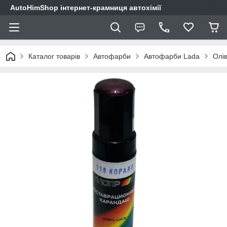
AutoHimShop інтернет-крамниця автохімії
Каталог товарів
Автофарби
Автофарби Lada
Олів