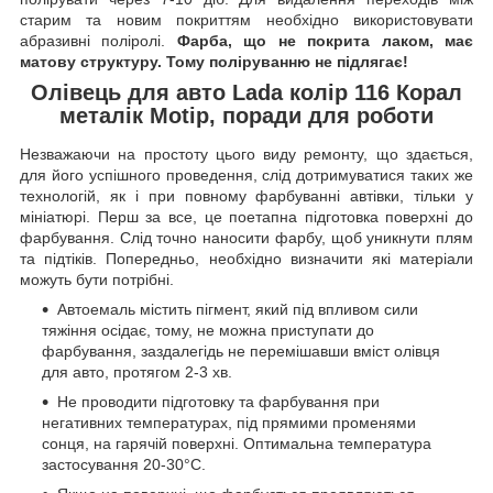
старим та новим покриттям необхідно використовувати
абразивні поліролі.
Фарба, що не покрита лаком, має
матову структуру. Тому поліруванню не підлягає!
Олівець для авто Lada колір 116 Корал
металік Motip, поради для роботи
Незважаючи на простоту цього виду ремонту, що здається,
для його успішного проведення, слід дотримуватися таких же
технологій, як і при повному фарбуванні автівки, тільки у
мініатюрі. Перш за все, це поетапна підготовка поверхні до
фарбування. Слід точно наносити фарбу, щоб уникнути плям
та підтіків. Попередньо, необхідно визначити які матеріали
можуть бути потрібні.
Автоемаль містить пігмент, який під впливом сили
тяжіння осідає, тому, не можна приступати до
фарбування, заздалегідь не перемішавши вміст олівця
для авто, протягом 2-3 хв.
Не проводити підготовку та фарбування при
негативних температурах, під прямими променями
сонця, на гарячій поверхні. Оптимальна температура
застосування 20-30°C.