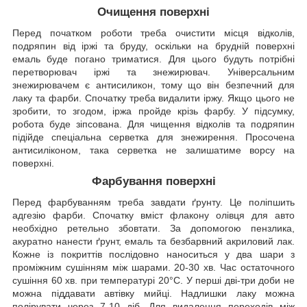
Очищення поверхні
Перед початком роботи треба очистити місця відколів,
подряпин від іржі та бруду, оскільки на брудній поверхні
емаль буде погано триматися. Для цього будуть потрібні
перетворювач іржі та знежирювач. Універсальним
знежирювачем є антисиликон, тому що він безпечний для
лаку та фарби. Спочатку треба видалити іржу. Якщо цього не
зробити, то згодом, іржа пройде крізь фарбу. У підсумку,
робота буде зіпсована. Для чищення відколів та подряпин
підійде спеціальна серветка для знежирення. Просочена
антисиліконом, така серветка не залишатиме ворсу на
поверхні.
Фарбування поверхні
Перед фарбуванням треба завдати ґрунту. Це поліпшить
адгезію фарби. Спочатку вміст флакону олівця для авто
необхідно ретельно збовтати. За допомогою пензлика,
акуратно нанести ґрунт, емаль та безбарвний акриловий лак.
Кожне із покриттів послідовно наноситься у два шари з
проміжним сушінням між шарами. 20-30 хв. Час остаточного
сушіння 60 хв. при температурі 20°C. У перші дві-три доби не
можна піддавати автівку мийці. Надлишки лаку можна
полірувати через 7-10 діб. Для видалення переходів між