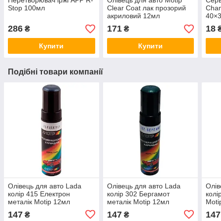
Перетворювач іржі APP R-
Олівець для авто Motip
Серв
Stop 100мл
Clear Coat лак прозорий
Cham
акриловий 12мл
40×
286
171
18
₴
₴
Купити
Купити
Подібні товари компанії
Олівець для авто Lada
Олівець для авто Lada
Олів
колір 415 Електрон
колір 302 Бергамот
колі
металік Motip 12мл
металік Motip 12мл
Moti
147
147
147
₴
₴