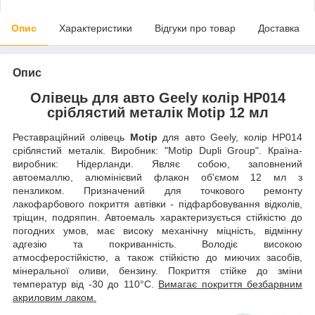
Опис
Характеристики
Відгуки про товар
Доставка
Опис
Олівець для авто Geely колір HP014
сріблястий металік Motip 12 мл
Реставраційний олівець
Motip
для авто Geely, колір HP014
сріблястий металік. Виробник: "Motip Dupli Group". Країна-
виробник: Нідерланди. Являє собою, заповнений
автоемаллю, алюмінієвий флакон об'ємом 12 мл з
пензликом. Призначений для точкового ремонту
лакофарбового покриття автівки - підфарбовування відколів,
тріщин, подряпин. Автоемаль характеризується стійкістю до
погодних умов, має високу механічну міцність, відмінну
адгезію та покриванність. Володіє високою
атмосферостійкістю, а також стійкістю до миючих засобів,
мінеральної оливи, бензину. Покриття стійке до зміни
температур від -30 до 110°C.
Вимагає покриття безбарвним
акриловим лаком.