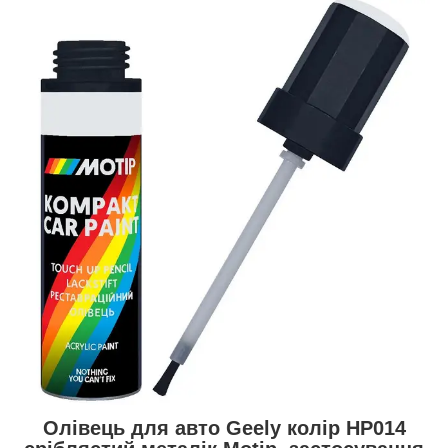
Олівець для авто Geely колір HP014