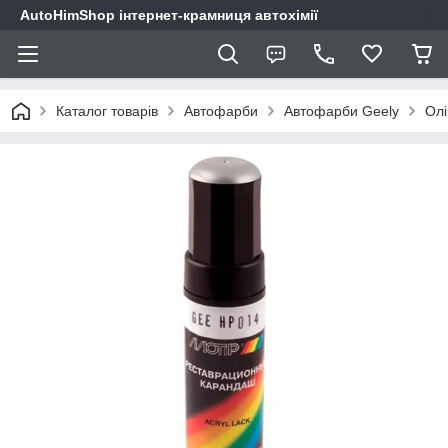
AutoHimShop інтернет-крамниця автохімії
Каталог товарів
Автофарби
Автофарби Geely
Олі