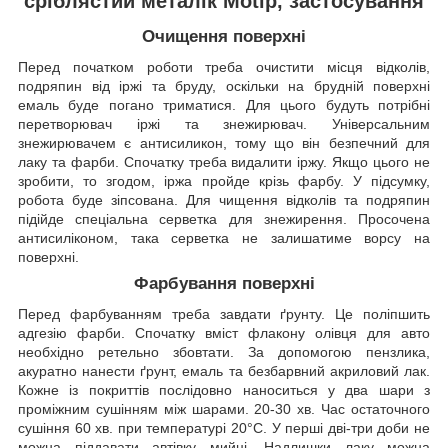
сріблястий металік Motip, застосування
Очищення поверхні
Перед початком роботи треба очистити місця відколів,
подряпин від іржі та бруду, оскільки на брудній поверхні
емаль буде погано триматися. Для цього будуть потрібні
перетворювач іржі та знежирювач. Універсальним
знежирювачем є антисиликон, тому що він безпечний для
лаку та фарби. Спочатку треба видалити іржу. Якщо цього не
зробити, то згодом, іржа пройде крізь фарбу. У підсумку,
робота буде зіпсована. Для чищення відколів та подряпин
підійде спеціальна серветка для знежирення. Просочена
антисиліконом, така серветка не залишатиме ворсу на
поверхні.
Фарбування поверхні
Перед фарбуванням треба завдати ґрунту. Це поліпшить
адгезію фарби. Спочатку вміст флакону олівця для авто
необхідно ретельно збовтати. За допомогою пензлика,
акуратно нанести ґрунт, емаль та безбарвний акриловий лак.
Кожне із покриттів послідовно наноситься у два шари з
проміжним сушінням між шарами. 20-30 хв. Час остаточного
сушіння 60 хв. при температурі 20°C. У перші дві-три доби не
можна піддавати автівку мийці. Надлишки лаку можна