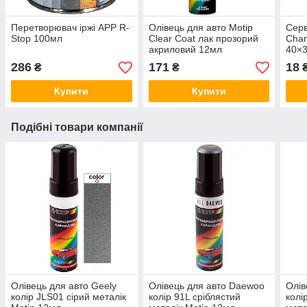
Перетворювач іржі APP R-
Олівець для авто Motip
Серв
Stop 100мл
Clear Coat лак прозорий
Cham
акриловий 12мл
40×
286
171
18
₴
₴
Купити
Купити
Подібні товари компанії
Олівець для авто Geely
Олівець для авто Daewoo
Олів
колір JLS01 сірий металік
колір 91L сріблястий
колі