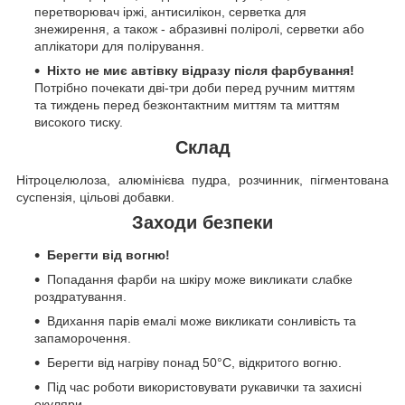
перетворювач іржі, антисилікон, серветка для
знежирення, а також - абразивні поліролі, серветки або
аплікатори для полірування.
Ніхто не миє автівку відразу після фарбування!
Потрібно почекати дві-три доби перед ручним миттям
та тиждень перед безконтактним миттям та миттям
високого тиску.
Склад
Нітроцелюлоза, алюмінієва пудра, розчинник, пігментована
суспензія, цільові добавки.
Заходи безпеки
Берегти від вогню!
Попадання фарби на шкіру може викликати слабке
роздратування.
Вдихання парів емалі може викликати сонливість та
запаморочення.
Берегти від нагріву понад 50°C, відкритого вогню.
Під час роботи використовувати рукавички та захисні
окуляри.