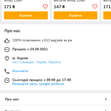
Motip 12мл
металік Motip 12мл
мета
171
147
171
₴
₴
Купити
Купити
Про нас
100% позитивних з 613 відгуків за рік
Працює з 24.09.2021
м. Харків
смт. Санжари, Харків, Україна
Контакти
Сьогодні працює з 08:00 до 17:00
Показати весь графік роботи
Про нас