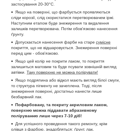
застосування 20-30°C.
Якщо на поверхні, що фарбується проявляються
сліди корозії, слід скористатися перетворювачем іржі.
Наступним етапом буде знежирення та видалення
залишків перетворювача. Потім обов'язково нанесення
ґрунту.
Допускається нанесення фарби на старе
сумісне
покриття, що не відшаровується. Знежирення поверхні
перед цим - обов'язково.
Якщо цей колір не покрити лаком, то покриття
залишиться матовим та буде псувати зовнішній вигляд
автівки.
Таку поверхню не можна полірувати!
Якщо подряпина або відкол мають вигляд білої смуги,
то структура пігменту не зачеплена. Тоді, після
знежирення поверхні, достатньо нанести лише
безбарвний лак.
Пофарбовану, та покриту акриловим лаком,
поверхню можна піддавати абразивному
поліруванню лише через 7-10 діб!
Для успішного проведення такого ремонту, крім
олівця з фарбою, знадобляться: ґрунт, лак,