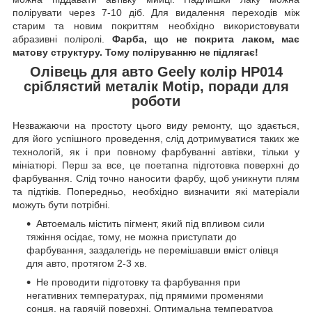
полірувати через 7-10 діб. Для видалення переходів між
старим та новим покриттям необхідно використовувати
абразивні поліролі.
Фарба, що не покрита лаком, має
матову структуру. Тому поліруванню не підлягає!
Олівець для авто Geely колір HP014
сріблястий металік Motip, поради для
роботи
Незважаючи на простоту цього виду ремонту, що здається,
для його успішного проведення, слід дотримуватися таких же
технологій, як і при повному фарбуванні автівки, тільки у
мініатюрі. Перш за все, це поетапна підготовка поверхні до
фарбування. Слід точно наносити фарбу, щоб уникнути плям
та підтіків. Попередньо, необхідно визначити які матеріали
можуть бути потрібні.
Автоемаль містить пігмент, який під впливом сили
тяжіння осідає, тому, не можна приступати до
фарбування, заздалегідь не перемішавши вміст олівця
для авто, протягом 2-3 хв.
Не проводити підготовку та фарбування при
негативних температурах, під прямими променями
сонця, на гарячій поверхні. Оптимальна температура