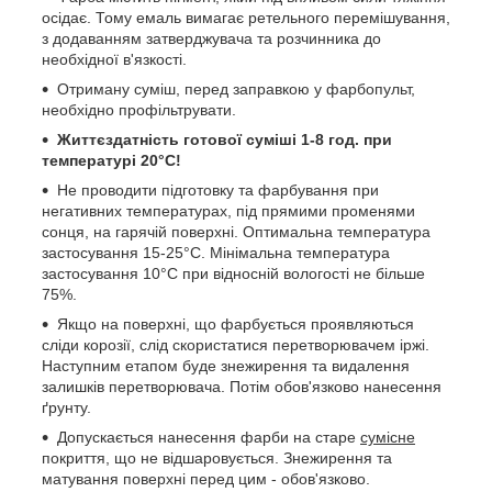
осідає. Тому емаль вимагає ретельного перемішування,
з додаванням затверджувача та розчинника до
необхідної в'язкості.
Отриману суміш, перед заправкою у фарбопульт,
необхідно профільтрувати.
Життєздатність готової суміші 1-8 год. при
температурі 20°C!
Не проводити підготовку та фарбування при
негативних температурах, під прямими променями
сонця, на гарячій поверхні. Оптимальна температура
застосування 15-25°C. Мінімальна температура
застосування 10°C при відносній вологості не більше
75%.
Якщо на поверхні, що фарбується проявляються
сліди корозії, слід скористатися перетворювачем іржі.
Наступним етапом буде знежирення та видалення
залишків перетворювача. Потім обов'язково нанесення
ґрунту.
Допускається нанесення фарби на старе
сумісне
покриття, що не відшаровується. Знежирення та
матування поверхні перед цим - обов'язково.