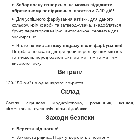
Забарвлену поверхню, не можна піддавати
абразивному поліруванню, протягом 7-10 діб!
Для успішного фарбування автівки, для даного
кольору, крім фарби та затверджувача, знадобляться:
ґрунт, перетворювач іржі, антисилікон, серветка для
знежирення.
Ніхто не миє автівку відразу після фарбування!
Потрібно почекати дві-три доби перед ручним миттям
та тиждень перед безконтактним миттям та миттям
високого тиску.
Витрати
120-150 г/м² на одношарове покриття.
Склад
Смола акрилова модифікована, розчинник, ксилол,
пігментована суспензія, цільові добавки.
Заходи безпеки
Берегти від вогню!
Займиста рідина. Пари утворюють з повітрям