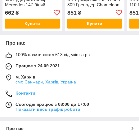
Mercedes 147 білий
309 Гренадер Chameleon
110 
Chameleon 2K Top Coat
2K Top Coat Acryl 800мл
Top 
662
851
851
₴
₴
Acryl 800мл
Купити
Купити
Про нас
100% позитивних з 613 відгуків за рік
Працює з 24.09.2021
м. Харків
смт. Санжари, Харків, Україна
Контакти
Сьогодні працює з 08:00 до 17:00
Показати весь графік роботи
Про нас