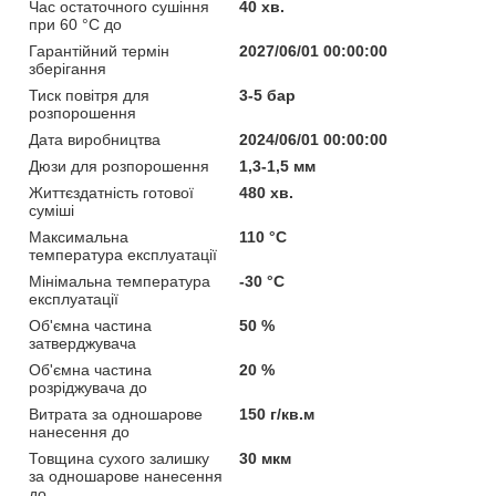
Час остаточного сушіння
40 хв.
при 60 °C до
Гарантійний термін
2027/06/01 00:00:00
зберігання
Тиск повітря для
3-5 бар
розпорошення
Дата виробництва
2024/06/01 00:00:00
Дюзи для розпорошення
1,3-1,5 мм
Життєздатність готової
480 хв.
суміші
Максимальна
110 °С
температура експлуатації
Мінімальна температура
-30 °С
експлуатації
Об'ємна частина
50 %
затверджувача
Об'ємна частина
20 %
розріджувача до
Витрата за одношарове
150 г/кв.м
нанесення до
Товщина сухого залишку
30 мкм
за одношарове нанесення
до