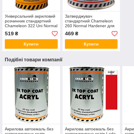
Універсальний акриловий
Затверджувач
розчинник стандартний
стандартний Chameleon
Chameleon 322 Uni Normal
260 Normal Hardener для
Acryl Thinner 1л
акрилової автоемалі 2K
519
469
₴
₴
Top Coat Acryl 400мл
Купити
Купити
Подібні товари компанії
Акрилова автоемаль без
Акрилова автоемаль без
Акри
затверджувача колір
затверджувача колір Lada
затв