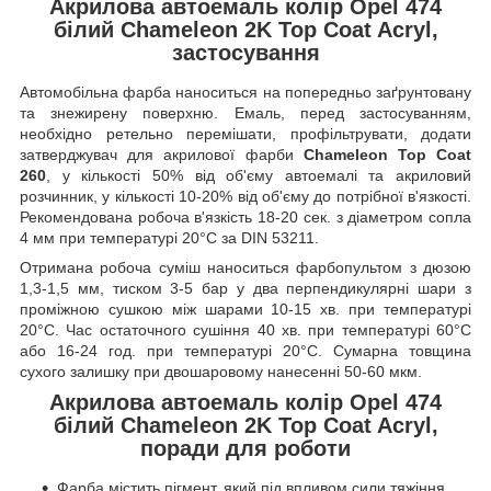
Акрилова автоемаль колір Opel 474
білий Chameleon 2K Top Coat Acryl,
застосування
Автомобільна фарба наноситься на попередньо заґрунтовану
та знежирену поверхню. Емаль, перед застосуванням,
необхідно ретельно перемішати, профільтрувати, додати
затверджувач для акрилової фарби
Chameleon Top Coat
260
, у кількості 50% від об'єму автоемалі та акриловий
розчинник, у кількості 10-20% від об'єму до потрібної в'язкості.
Рекомендована робоча в'язкість 18-20 сек. з діаметром сопла
4 мм при температурі 20°C за DIN 53211.
Отримана робоча суміш наноситься фарбопультом з дюзою
1,3-1,5 мм, тиском 3-5 бар у два перпендикулярні шари з
проміжною сушкою між шарами 10-15 хв. при температурі
20°C. Час остаточного сушіння 40 хв. при температурі 60°C
або 16-24 год. при температурі 20°C. Сумарна товщина
сухого залишку при двошаровому нанесенні 50-60 мкм.
Акрилова автоемаль колір Opel 474
білий Chameleon 2K Top Coat Acryl,
поради для роботи
Фарба містить пігмент, який під впливом сили тяжіння