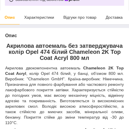
Опис
Характеристики
Відгуки про товар
Доставка
Опис
Акрилова автоемаль без затверджувача
колір Opel 474 білий Chameleon 2K Top
Coat Acryl 800 мл
Акрилова двокомпонентна автоемаль
Chameleon 2K Top
Coat Acryl
, колір Opel 474 білий, у банці, об'ємом 800 мл.
Виробник: "Chameleon GmbH". Країна-виробник: Німеччина.
Призначена для повного фарбування або часткового ремонту
лакофарбового покриття автівки. Характеризується стійкістю
до погодних умов, має високу механічну міцність, відмінну
адгезію та покриванність. Виготовляється із високоякісних
акрилових смол. Володіє високою атмосферостійкістю, а
також стійкістю до миючих засобів, мінеральної оливи,
бензину. Покриття стійке до зміни температур від -30 до
110°C.