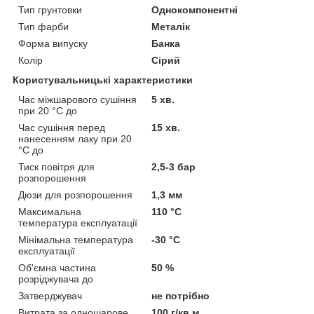
Тип грунтовки
Однокомпонентні
Тип фарби
Металік
Форма випуску
Банка
Колір
Сірий
Користувальницькі характеристики
Час міжшарового сушіння
5 хв.
при 20 °C до
Час сушіння перед
15 хв.
нанесенням лаку при 20
°C до
Тиск повітря для
2,5-3 бар
розпорошення
Дюзи для розпорошення
1,3 мм
Максимальна
110 °С
температура експлуатації
Мінімальна температура
-30 °С
експлуатації
Об'ємна частина
50 %
розріджувача до
Затверджувач
не потрібно
Витрата за одношарове
100 г/кв.м