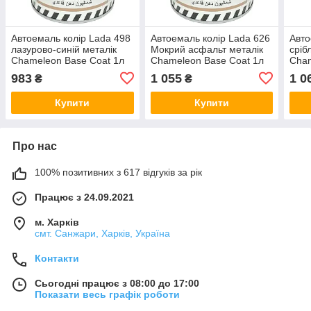
Автоемаль колір Lada 498
Автоемаль колір Lada 626
Авто
лазурово-синій металік
Мокрий асфальт металік
сріб
Chameleon Base Coat 1л
Chameleon Base Coat 1л
Cham
983
1 055
1 0
₴
₴
Купити
Купити
Про нас
100% позитивних з 617 відгуків за рік
Працює з 24.09.2021
м. Харків
смт. Санжари, Харків, Україна
Контакти
Сьогодні працює з 08:00 до 17:00
Показати весь графік роботи