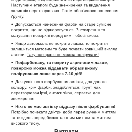
Наступним етапом буде знежирення та видалення
залишків перетворювача. Потім обов'язково нанесення
ґрунту.
Допускається нанесення фарби на старе
сумісне
покриття, що не відшаровується. Знежирення та
матування поверхні перед цим - обов'язково.
Якщо автоемаль не покрити лаком, то покриття
залишиться матовим та буде псувати зовнішній вигляд
автівки.
Таку поверхню не можна полірувати!
Пофарбовану, та покриту акриловим лаком,
поверхню можна піддавати абразивному
поліруванню лише через 7-10 діб!
Для успішного фарбування автівки, для даного
кольору, крім фарби, знадобляться: ґрунт, лак,
перетворювач іржі, антисилікон, серветка для
знежирення.
Ніхто не миє автівку відразу після фарбування!
Потрібно почекати дві-три доби перед ручним миттям
та тиждень перед безконтактним миттям та миттям
високого тиску.
Витрати