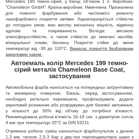
Mercedes 199 темно-сірий, у банці, об'ємом 1 л. Виробник:
"Chameleon GmbH". Країна-виробник: Німеччина. Призначена
для повного фарбування або часткового ремонту
лакофарбового покриття автівки. Характеризується стійкістю
до погодних умов, має високу механічну міцність, відмінну
адгезію та покриванність. Володіє високою
атмосферостійкістю, а також стійкістю до миючих засобів,
мінеральної оливи, бензину. Покриття стійке до зміни
температур від -30 до 110°C.
Вимагає покриття безбарвним
акриловим лаком.
Автоемаль колір Mercedes 199 темно-
сірий металік Chameleon Base Coat,
застосування
Автомобільна фарба наноситься на попередньо заґрунтовану
та знежирену поверхню. Емаль, перед застосуванням,
необхідно ретельно перемішати, профільтрувати, додати
акриловий розчинник або розріджувач для базової автоемалі,
у кількості до 50% від об'єму до потрібної в'язкості.
Рекомендована робоча в'язкість 16-18 сек. з діаметром сопла
4 мм при температурі 20°C за DIN 53211.
Отримана робоча суміш наноситься фарбопультом з дюзою
1,3 мм, тиском 2,5-3 бар у два-три перпендикулярні шари з