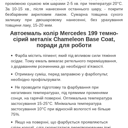
проміжною сушкою між шарами 2-5 хв. при температурі 20°C.
За 10-15 хв., після нанесення останнього шару, - покрити
безбарвним акриловим лаком. Сумарна товщина сухого
залишку при двошаровому нанесенні, без урахування
товщини лаку, 15-20 мкм.
Автоемаль колір Mercedes 199 темно-
сірий металік Chameleon Base Coat,
поради для роботи
Фарба містить пігмент, який під впливом сили тяжіння
осідає. Тому емаль вимагає ретельного перемішування,
з додаванням розчинника до необхідної в'язкості.
Отриману суміш, перед заправкою у фарбопульт,
необхідно профільтрувати.
Не проводити підготовку та фарбування при
негативних температурах, під прямими променями
сонця, на гарячій поверхні. Оптимальна температура
застосування 15-25°C. Мінімальна температура
застосування 10°C при відносній вологості не більше
75%.
Якщо на поверхні, що фарбується проявляються
сліди корозії, слід скористатися перетворювачем іржі.