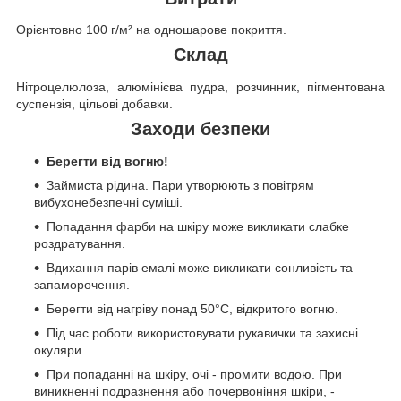
Орієнтовно 100 г/м² на одношарове покриття.
Склад
Нітроцелюлоза, алюмінієва пудра, розчинник, пігментована
суспензія, цільові добавки.
Заходи безпеки
Берегти від вогню!
Займиста рідина. Пари утворюють з повітрям
вибухонебезпечні суміші.
Попадання фарби на шкіру може викликати слабке
роздратування.
Вдихання парів емалі може викликати сонливість та
запаморочення.
Берегти від нагріву понад 50°C, відкритого вогню.
Під час роботи використовувати рукавички та захисні
окуляри.
При попаданні на шкіру, очі - промити водою. При
виникненні подразнення або почервоніння шкіри, -