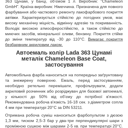
363 Цунамі, у банці, об'ємом 1 л. Виробник: "Chameleon
GmbH". Країна-виробник: Німеччина. Призначена для повного
фарбування або часткового ремонту лакофарбового покриття
автівки. Характеризується стійкістю до погодних умов, має
високу механічну міцність, відмінну адгезію та покриванність.
Володіє високою атмосферостійкістю, а також стійкістю до
миючих засобів, мінеральної оливи, бензину. Покриття стійке
до зміни температур від -30 до 110°C.
Вимагає покриття
безбарвним акриловим лаком.
Автоемаль колір Lada 363 Цунамі
металік Chameleon Base Coat,
застосування
Автомобільна фарба наноситься на попередньо заґрунтовану
та знежирену поверхню. Емаль, перед застосуванням,
необхідно ретельно перемішати, профільтрувати, додати
акриловий розчинник або розріджувач для базової автоемалі,
у кількості до 50% від об'єму до потрібної в'язкості.
Рекомендована робоча в'язкість 16-18 сек. з діаметром сопла
4 мм при температурі 20°C за DIN 53211.
Отримана робоча суміш наноситься фарбопультом з дюзою
1,3 мм, тиском 2,5-3 бар у два-три перпендикулярні шари з
проміжною сушкою між шарами 2-5 хв. при температурі 20°C.