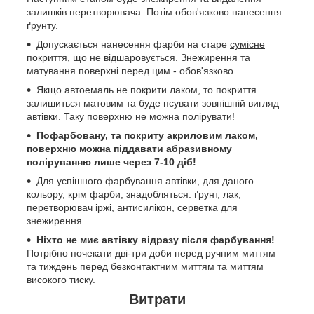
залишків перетворювача. Потім обов'язково нанесення
ґрунту.
Допускається нанесення фарби на старе
сумісне
покриття, що не відшаровується. Знежирення та
матування поверхні перед цим - обов'язково.
Якщо автоемаль не покрити лаком, то покриття
залишиться матовим та буде псувати зовнішній вигляд
автівки.
Таку поверхню не можна полірувати!
Пофарбовану, та покриту акриловим лаком,
поверхню можна піддавати абразивному
поліруванню лише через 7-10 діб!
Для успішного фарбування автівки, для даного
кольору, крім фарби, знадобляться: ґрунт, лак,
перетворювач іржі, антисилікон, серветка для
знежирення.
Ніхто не миє автівку відразу після фарбування!
Потрібно почекати дві-три доби перед ручним миттям
та тиждень перед безконтактним миттям та миттям
високого тиску.
Витрати