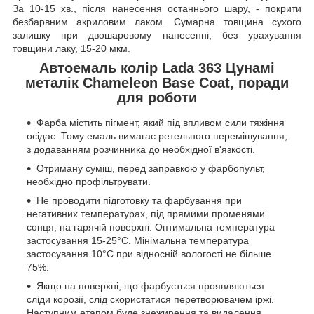
За 10-15 хв., після нанесення останнього шару, - покрити
безбарвним акриловим лаком. Сумарна товщина сухого
залишку при двошаровому нанесенні, без урахування
товщини лаку, 15-20 мкм.
Автоемаль колір Lada 363 Цунамі
металік Chameleon Base Coat, поради
для роботи
Фарба містить пігмент, який під впливом сили тяжіння
осідає. Тому емаль вимагає ретельного перемішування,
з додаванням розчинника до необхідної в'язкості.
Отриману суміш, перед заправкою у фарбопульт,
необхідно профільтрувати.
Не проводити підготовку та фарбування при
негативних температурах, під прямими променями
сонця, на гарячій поверхні. Оптимальна температура
застосування 15-25°C. Мінімальна температура
застосування 10°C при відносній вологості не більше
75%.
Якщо на поверхні, що фарбується проявляються
сліди корозії, слід скористатися перетворювачем іржі.
Наступним етапом буде знежирення та видалення