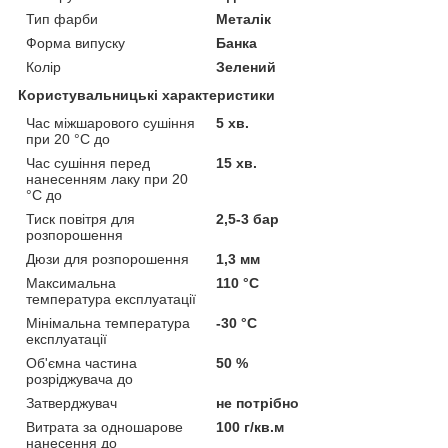
Тип фарби
Металік
Форма випуску
Банка
Колір
Зелений
Користувальницькі характеристики
Час міжшарового сушіння
5 хв.
при 20 °C до
Час сушіння перед
15 хв.
нанесенням лаку при 20
°C до
Тиск повітря для
2,5-3 бар
розпорошення
Дюзи для розпорошення
1,3 мм
Максимальна
110 °С
температура експлуатації
Мінімальна температура
-30 °С
експлуатації
Об'ємна частина
50 %
розріджувача до
Затверджувач
не потрібно
Витрата за одношарове
100 г/кв.м
нанесення до