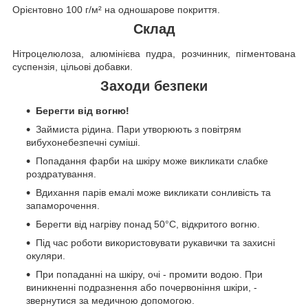
Орієнтовно 100 г/м² на одношарове покриття.
Склад
Нітроцелюлоза, алюмінієва пудра, розчинник, пігментована
суспензія, цільові добавки.
Заходи безпеки
Берегти від вогню!
Займиста рідина. Пари утворюють з повітрям
вибухонебезпечні суміші.
Попадання фарби на шкіру може викликати слабке
роздратування.
Вдихання парів емалі може викликати сонливість та
запаморочення.
Берегти від нагріву понад 50°C, відкритого вогню.
Під час роботи використовувати рукавички та захисні
окуляри.
При попаданні на шкіру, очі - промити водою. При
виникненні подразнення або почервоніння шкіри, -
звернутися за медичною допомогою.