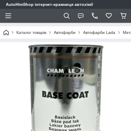
AutoHimShop інтернет-крамниця автохімії
Каталог товарів
Автофарби
Автофарби Lada
Мет