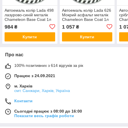
Автоемаль колір Lada 498
Автоемаль колір Lada 626
Авто
лазурово-синій металік
Мокрий асфальт металік
сріб
Chameleon Base Coat 1л
Chameleon Base Coat 1л
Cham
984
1 057
1 0
₴
₴
Купити
Купити
Про нас
100% позитивних з 614 відгуків за рік
Працює з 24.09.2021
м. Харків
смт. Санжари, Харків, Україна
Контакти
Сьогодні працює з 08:00 до 16:00
Показати весь графік роботи