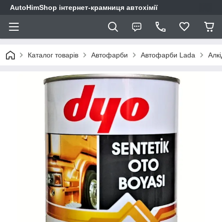
AutoHimShop інтернет-крамниця автохімії
Каталог товарів
Автофарби
Автофарби Lada
Алкі