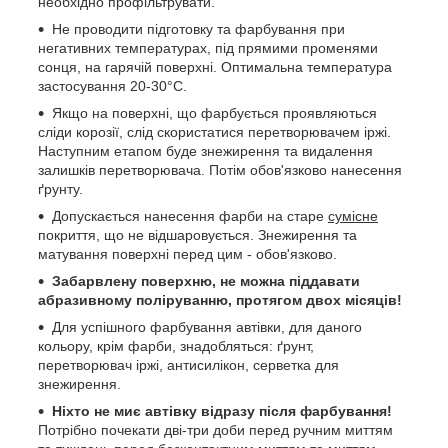
необхідно профільтрувати.
Не проводити підготовку та фарбування при
негативних температурах, під прямими променями
сонця, на гарячій поверхні. Оптимальна температура
застосування 20-30°C.
Якщо на поверхні, що фарбується проявляються
сліди корозії, слід скористатися перетворювачем іржі.
Наступним етапом буде знежирення та видалення
залишків перетворювача. Потім обов'язково нанесення
ґрунту.
Допускається нанесення фарби на старе
сумісне
покриття, що не відшаровується. Знежирення та
матування поверхні перед цим - обов'язково.
Забарвлену поверхню, не можна піддавати
абразивному поліруванню, протягом двох місяців!
Для успішного фарбування автівки, для даного
кольору, крім фарби, знадобляться: ґрунт,
перетворювач іржі, антисилікон, серветка для
знежирення.
Ніхто не миє автівку відразу після фарбування!
Потрібно почекати дві-три доби перед ручним миттям