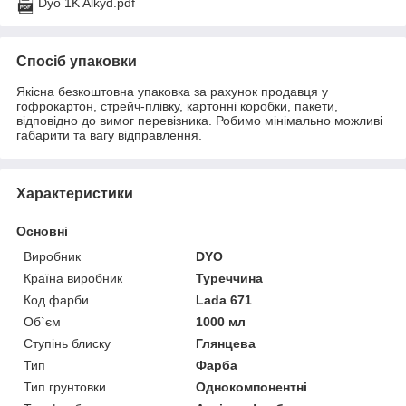
Dyo 1K Alkyd.pdf
Спосіб упаковки
Якісна безкоштовна упаковка за рахунок продавця у
гофрокартон, стрейч-плівку, картонні коробки, пакети,
відповідно до вимог перевізника. Робимо мінімально можливі
габарити та вагу відправлення.
Характеристики
Основні
Виробник
DYO
Країна виробник
Туреччина
Код фарби
Lada 671
Об`єм
1000 мл
Ступінь блиску
Глянцева
Тип
Фарба
Тип грунтовки
Однокомпонентні