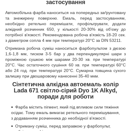
застосування
Автомобільна фарба наноситься на попередньо заґрунтовану
та знежирену поверхню. Емаль, перед застосуванням,
необхідно ретельно перемішати, профільтрувати, додати
алкідний розчинник 650, у кількості 20-30% від об'єму до
потрібної в'язкості. Рекомендована робоча в'язкість 18-20 сек.
з діаметром сопла 4 мм при температурі 20°C за DIN 53211.
Отримана робоча суміш наноситься фарбопультом з дюзою
1,6-1,8 мм, тиском 3-5 бар у два перпендикулярні шари з
проміжною сушкою між шарами 20-30 хв. при температурі
20°C. Час остаточного сушіння 60 хв. при температурі 60°C
або 24 год. при температурі 20°C. Сумарна товщина сухого
залишку при двошаровому нанесенні 35-40 мкм.
Сінтетична алкідна автоемаль колір
Lada 671 світло-сірий Dyo 1K Alkyd,
поради для роботи
Фарба містить пігмент, який під впливом сили тяжіння
осідає. Тому емаль вимагає ретельного перемішування,
з додаванням розчинника до необхідної в'язкості.
Отриману суміш, перед заправкою у фарбопульт,