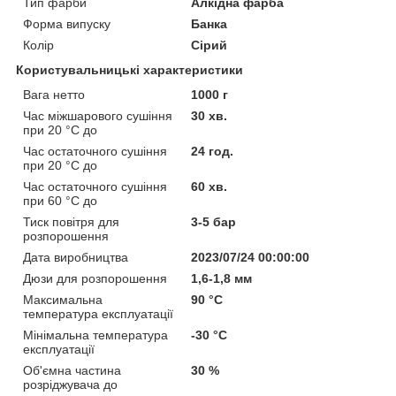
Тип фарби
Алкідна фарба
Форма випуску
Банка
Колір
Сірий
Користувальницькі характеристики
Вага нетто
1000 г
Час міжшарового сушіння
30 хв.
при 20 °C до
Час остаточного сушіння
24 год.
при 20 °C до
Час остаточного сушіння
60 хв.
при 60 °C до
Тиск повітря для
3-5 бар
розпорошення
Дата виробництва
2023/07/24 00:00:00
Дюзи для розпорошення
1,6-1,8 мм
Максимальна
90 °С
температура експлуатації
Мінімальна температура
-30 °С
експлуатації
Об'ємна частина
30 %
розріджувача до