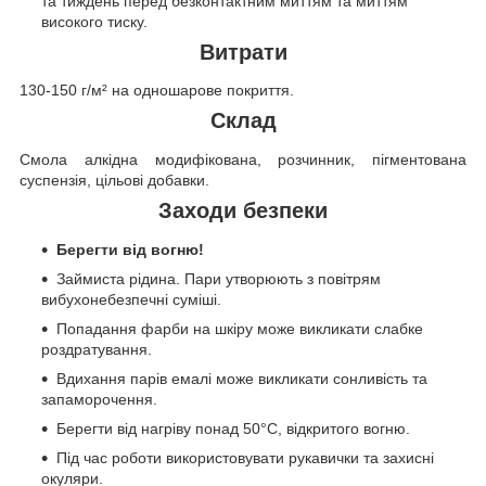
та тиждень перед безконтактним миттям та миттям
високого тиску.
Витрати
130-150 г/м² на одношарове покриття.
Склад
Смола алкідна модифікована, розчинник, пігментована
суспензія, цільові добавки.
Заходи безпеки
Берегти від вогню!
Займиста рідина. Пари утворюють з повітрям
вибухонебезпечні суміші.
Попадання фарби на шкіру може викликати слабке
роздратування.
Вдихання парів емалі може викликати сонливість та
запаморочення.
Берегти від нагріву понад 50°C, відкритого вогню.
Під час роботи використовувати рукавички та захисні
окуляри.