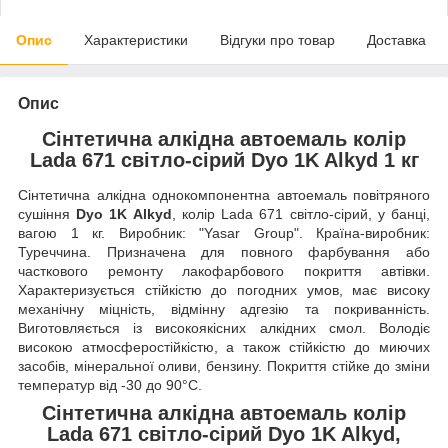
Опис
Характеристики
Відгуки про товар
Доставка
Опис
Сінтетична алкідна автоемаль колір
Lada 671 світло-сірий Dyo 1K Alkyd 1 кг
Сінтетична алкідна однокомпонентна автоемаль повітряного
сушіння
Dyo 1K Alkyd
, колір Lada 671 світло-сірий, у банці,
вагою 1 кг. Виробник: "Yasar Group". Країна-виробник:
Туреччина. Призначена для повного фарбування або
часткового ремонту лакофарбового покриття автівки.
Характеризується стійкістю до погодних умов, має високу
механічну міцність, відмінну адгезію та покриванність.
Виготовляється із високоякісних алкідних смол. Володіє
високою атмосферостійкістю, а також стійкістю до миючих
засобів, мінеральної оливи, бензину. Покриття стійке до зміни
температур від -30 до 90°C.
Сінтетична алкідна автоемаль колір
Lada 671 світло-сірий Dyo 1K Alkyd,