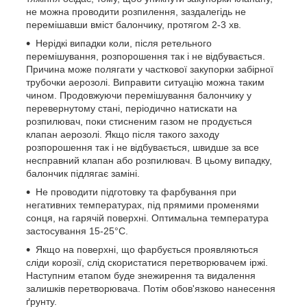
не можна проводити розпилення, заздалегідь не
перемішавши вміст балончику, протягом 2-3 хв.
Нерідкі випадки коли, після ретельного
перемішування, розпорошення так і не відбувається.
Причина може полягати у часткової закупорки забірної
трубочки аерозолі. Виправити ситуацію можна таким
чином. Продовжуючи перемішування балончику у
перевернутому стані, періодично натискати на
розпилювач, поки стисненим газом не продується
клапан аерозолі. Якщо після такого заходу
розпорошення так і не відбувається, швидше за все
несправний клапан або розпилювач. В цьому випадку,
балончик підлягає заміні.
Не проводити підготовку та фарбування при
негативних температурах, під прямими променями
сонця, на гарячій поверхні. Оптимальна температура
застосування 15-25°C.
Якщо на поверхні, що фарбується проявляються
сліди корозії, слід скористатися перетворювачем іржі.
Наступним етапом буде знежирення та видалення
залишків перетворювача. Потім обов'язково нанесення
ґрунту.