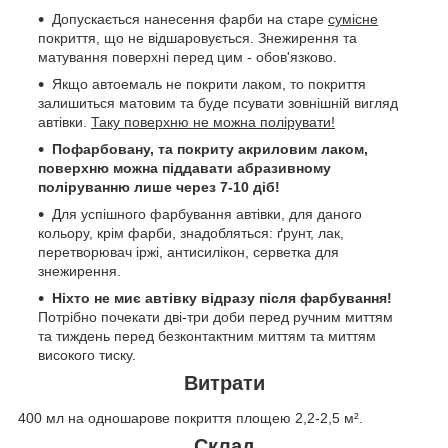
Допускається нанесення фарби на старе
сумісне
покриття, що не відшаровується. Знежирення та
матування поверхні перед цим - обов'язково.
Якщо автоемаль не покрити лаком, то покриття
залишиться матовим та буде псувати зовнішній вигляд
автівки.
Таку поверхню не можна полірувати!
Пофарбовану, та покриту акриловим лаком,
поверхню можна піддавати абразивному
поліруванню лише через 7-10 діб!
Для успішного фарбування автівки, для даного
кольору, крім фарби, знадобляться: ґрунт, лак,
перетворювач іржі, антисилікон, серветка для
знежирення.
Ніхто не миє автівку відразу після фарбування!
Потрібно почекати дві-три доби перед ручним миттям
та тиждень перед безконтактним миттям та миттям
високого тиску.
Витрати
400 мл на одношарове покриття площею 2,2-2,5 м².
Склад