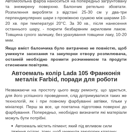
Автомобільна фарба наноситься на попередньо заґрунтовану
та знежирену поверхню. Балончик ретельно збовтати.
Розпилення виробляти з відстані 25-30 см у два-три
перпендикулярних шари з проміжною сушкою між шарами 10-
20 хв. при температурі 20°C. За 30 хв., після нанесення
останнього шару, - покрити безбарвним акриловим лаком.
Товщина сухого залишку, без урахування товщини лаку, 10-20
мкм.
Якщо вміст балончика було витрачено не повністю, щоб
уникнути засихання та закупорки отвору розпилювача,
останній необхідно промити розчинником та продути
стисненим повітрям.
Автоемаль колір Lada 105 Франконія
металік Farbid, поради для роботи
Незважаючи на простоту цього виду ремонту, що здається,
для його успішного проведення, слід дотримуватися таких же
технологій, як і при повному фарбуванні автівки, тільки у
мініатюрі. Перш за все, це поетапна підготовка поверхні до
фарбування. Попередньо, необхідно визначити які матеріали
можуть бути потрібні.
Автоемаль містить пігмент, який під впливом сили
тяжіння осідає, тому, щоб уникнути закупорки клапану,