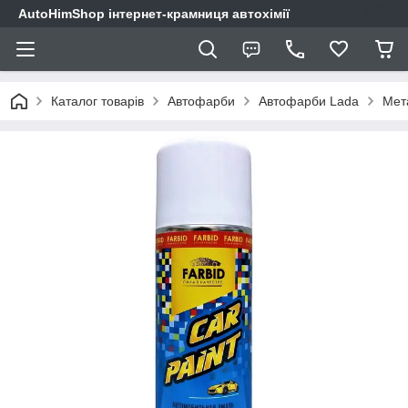
AutoHimShop інтернет-крамниця автохімії
Каталог товарів
Автофарби
Автофарби Lada
Мет