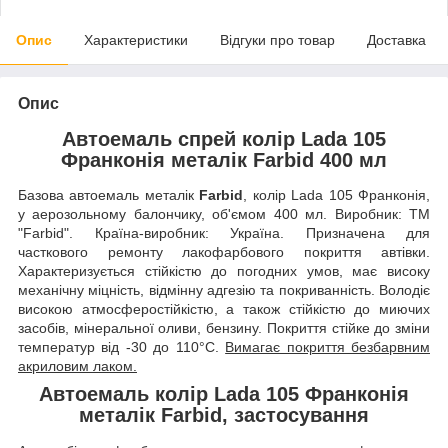
Опис
Характеристики
Відгуки про товар
Доставка
Опис
Автоемаль спрей колір Lada 105
Франконія металік Farbid 400 мл
Базова автоемаль металік
Farbid
, колір Lada 105 Франконія,
у аерозольному балончику, об'ємом 400 мл. Виробник: ТМ
"Farbid". Країна-виробник: Україна. Призначена для
часткового ремонту лакофарбового покриття автівки.
Характеризується стійкістю до погодних умов, має високу
механічну міцність, відмінну адгезію та покриванність. Володіє
високою атмосферостійкістю, а також стійкістю до миючих
засобів, мінеральної оливи, бензину. Покриття стійке до зміни
температур від -30 до 110°C.
Вимагає покриття безбарвним
акриловим лаком.
Автоемаль колір Lada 105 Франконія
металік Farbid, застосування