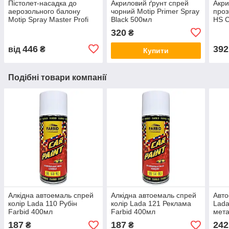
Пістолет-насадка до
Акриловий ґрунт спрей
Акри
аерозольного балону
чорний Motip Primer Spray
проз
Motip Spray Master Profi
Black 500мл
HS C
32,5мм
320
₴
446
392
від
₴
Купити
Подібні товари компанії
Алкідна автоемаль спрей
Алкідна автоемаль спрей
Авто
колір Lada 110 Рубін
колір Lada 121 Реклама
Lada
Farbid 400мл
Farbid 400мл
мета
187
187
242
₴
₴