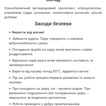
Озонобезпечний вуглеводневий пропелент, нітроцелюлоза,
алюмінієва пудра, розчинник, пігментована суспензія, цільові
добавки.
Заходи безпеки
Берегти від вогню!
Займиста рідина. Пари утворюють з повітрям
вибухонебезпечні суміші.
Попадання фарби на шкіру може викликати слабке
роздратування.
Вдихання парів емалі може викликати сонливість та
запаморочення.
Берегти від нагріву понад 50°C, відкритого вогню.
Під час роботи використовувати рукавички та захисні
окуляри.
При попаданні на шкіру, очі - промити водою. При
виникненні подразнення або почервоніння шкіри, -
звернутися за медичною допомогою.
Роботи проводити у добре провітрюваному