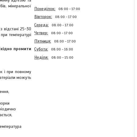
мінну адгезію та
бів, мінеральної
Понеділок
08:00
17:00
Вівторок
08:00
17:00
Середа
08:00
17:00
з відстані 25-30
Четвер
08:00
17:00
при температурі
Пʼятниця
08:00
17:00
бхідно промити
Субота
08:00
16:00
Неділя
08:00
15:00
к і при повному
матеріали можуть
Алкідна автоемаль спрей
ення,
колір Lada 208 Вохра
Farbid 400мл
порки
ріодично
ається,
Готово до відправки 1 од.
температура
187 ₴