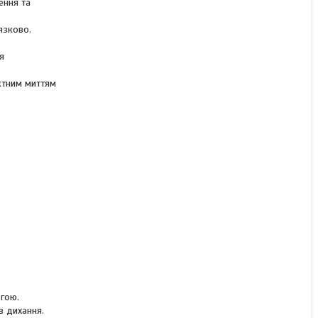
ення та
КУПИТИ
язково.
КУПИТИ З
я
ктним миттям
огою.
в дихання.