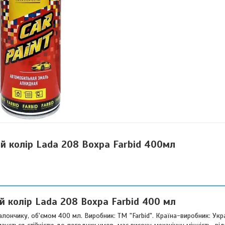
й колір Lada 208 Вохра Farbid 400мл
й колір Lada 208 Вохра Farbid 400 мл
алончику, об'ємом 400 мл. Виробник: ТМ "Farbid". Країна-виробник: Укр