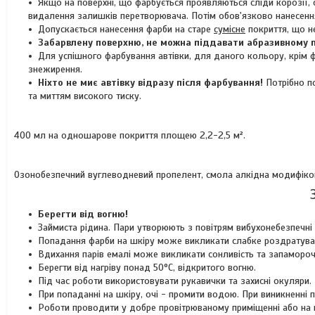
Якщо на поверхні, що фарбується проявляються сліди корозії,
видалення залишків перетворювача. Потім обов'язково нанесення
Допускається нанесення фарби на старе
сумісне
покриття, що н
Забарвлену поверхню, не можна піддавати абразивному п
Для успішного фарбування автівки, для даного кольору, крім ф
знежирення.
Ніхто не миє автівку відразу після фарбування!
Потрібно п
та миттям високого тиску.
400 мл на одношарове покриття площею 2,2-2,5 м².
Озонобезпечний вуглеводневий пропелент, смола алкідна модифікова
Берегти від вогню!
Займиста рідина. Пари утворюють з повітрям вибухонебезпечні 
Попадання фарби на шкіру може викликати слабке роздратува
Вдихання парів емалі може викликати сонливість та запамороч
Берегти від нагріву понад 50°C, відкритого вогню.
Під час роботи використовувати рукавички та захисні окуляри.
При попаданні на шкіру, очі - промити водою. При виникненні
Роботи проводити у добре провітрюваному приміщенні або на ві