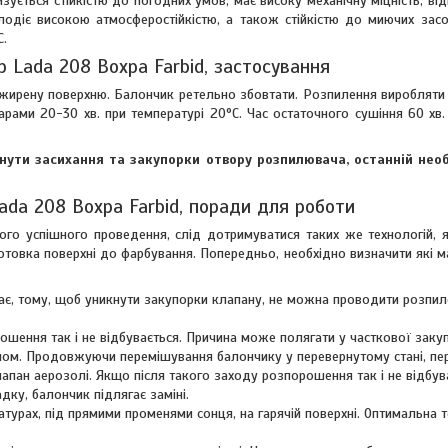
ується стійкістю до погодних умов, має високу механічну міцність, від
олодіє високою атмосферостійкістю, а також стійкістю до миючих засо
C.
р Lada 208 Вохра Farbid, застосування
жирену поверхню. Балончик ретельно збовтати. Розпилення виробляти 
ми 20-30 хв. при температурі 20°C. Час остаточного сушіння 60 хв. 
нути засихання та закупорки отвору розпилювача, останній нео
ada 208 Вохра Farbid, поради для роботи
го успішного проведення, слід дотримуватися таких же технологій, я
ідготовка поверхні до фарбування. Попередньо, необхідно визначити які 
дає, тому, щоб уникнути закупорки клапану, не можна проводити розпил
ошення так і не відбувається. Причина може полягати у часткової заку
ином. Продовжуючи перемішування балончику у перевернутому стані, пе
апан аерозолі. Якщо після такого заходу розпорошення так і не відбув
ку, балончик підлягає заміні.
турах, під прямими променями сонця, на гарячій поверхні. Оптимальна 