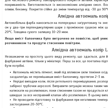
для часткового ремонту лакофарбового покриття автівки. Характериз
покриванність. Виготовляється із високоякісних алкідних смол. В
оливи, бензину. Покриття стійке до зміни температур від -30 до 90°
Алкідна автоемаль колі
Автомобільна фарба наноситься на попередньо заґрунтовану та зне
см у два-три перпендикулярних шари з проміжною сушкою між шара
20°C. Товщина сухого залишку 10-20 мкм.
Якщо вміст балончика було витрачено не повністю, щоб уник
розчинником та продути стисненим повітрям.
Алкідна автоемаль колір L
Незважаючи на простоту цього виду ремонту, що здається, для йо
фарбуванні автівки, тільки у мініатюрі. Перш за все, це поетапна п
бути потрібні.
Автоемаль містить пігмент, який під впливом сили тяжіння осі
заздалегідь не перемішавши вміст балончику, протягом 2-3 хв.
Нерідкі випадки коли, після ретельного перемішування, розпор
забірної трубочки аерозолі. Виправити ситуацію можна таким ч
натискати на розпилювач, поки стисненим газом не продується кл
швидше за все несправний клапан або розпилювач. В цьому випад
Не проводити підготовку та фарбування при негативних темпера
застосування 20-30°C.