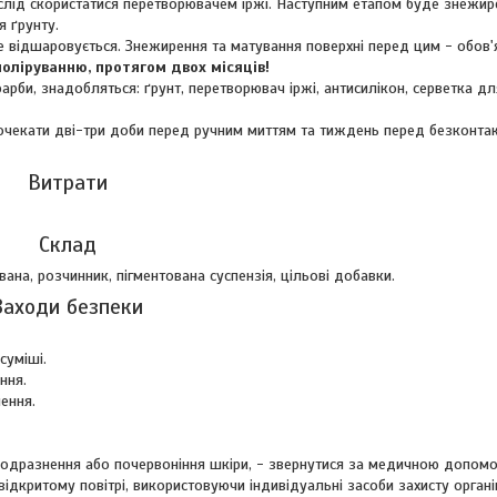
 слід скористатися перетворювачем іржі. Наступним етапом буде знежир
 ґрунту.
е відшаровується. Знежирення та матування поверхні перед цим - обов'
оліруванню, протягом двох місяців!
арби, знадобляться: ґрунт, перетворювач іржі, антисилікон, серветка дл
очекати дві-три доби перед ручним миттям та тиждень перед безконта
Витрати
Склад
на, розчинник, пігментована суспензія, цільові добавки.
Заходи безпеки
суміші.
ння.
ення.
 подразнення або почервоніння шкіри, - звернутися за медичною допом
дкритому повітрі, використовуючи індивідуальні засоби захисту органі