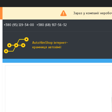
Зараз у компанії неробо
+380 (95) 119-34-00
+380 (68) 917-56-32
AutoHimShop інтернет-
крамниця автохімії