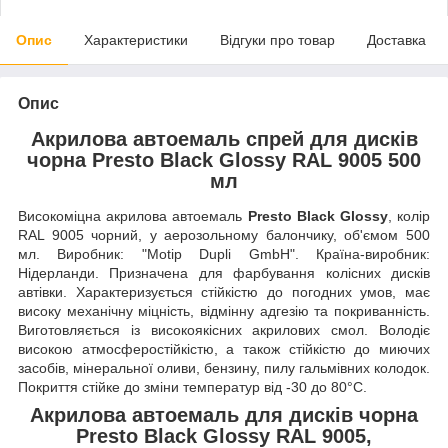
Опис
Характеристики
Відгуки про товар
Доставка
Опис
Акрилова автоемаль спрей для дисків
чорна Presto Black Glossy RAL 9005 500
мл
Високоміцна акрилова автоемаль
Presto Black Glossy
, колір
RAL 9005 чорний, у аерозольному балончику, об'ємом 500
мл. Виробник: "Motip Dupli GmbH". Країна-виробник:
Нідерланди. Призначена для фарбування колісних дисків
автівки. Характеризується стійкістю до погодних умов, має
високу механічну міцність, відмінну адгезію та покриванність.
Виготовляється із високоякісних акрилових смол. Володіє
високою атмосферостійкістю, а також стійкістю до миючих
засобів, мінеральної оливи, бензину, пилу гальмівних колодок.
Покриття стійке до зміни температур від -30 до 80°C.
Акрилова автоемаль для дисків чорна
Presto Black Glossy RAL 9005,