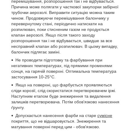
перемішування, розпорошення так і не відбувається.
Причина може полягати у часткової закупорки забірної
трубочки аерозолі. Виправити ситуацію можна таким
чином. Продовжуючи перемішування балончику у
перевернутому стані, періодично натискати на
розпилювач, поки стисненим газом не продується
клапан аерозолі. Якщо після такого заходу
розпорошення так і не відбувається, швидше за все
несправний клапан або розпилювач. В цьому випадку,
балончик підлягає заміні.
Не проводити підготовку та фарбування при
негативних температурах, під прямими променями
сонця, на гарячій поверхні. Оптимальна температура
застосування 10-25°C.
Якщо на поверхні, що фарбується проявляються
сліди корозії, слід скористатися перетворювачем іржі.
Наступним етапом буде знежирення та видалення
залишків перетворювача. Потім обов'язково нанесення
ґрунту.
Допускається нанесення фарби на старе
сумісне
покриття, що не відшаровується. Знежирення та
матування поверхні перед цим - обов'язково.