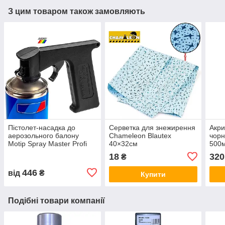
З цим товаром також замовляють
Пістолет-насадка до
Серветка для знежирення
Акри
аерозольного балону
Chameleon Blautex
чорн
Motip Spray Master Profi
40×32см
500
32,5мм
18
320
₴
446
від
₴
Купити
Подібні товари компанії