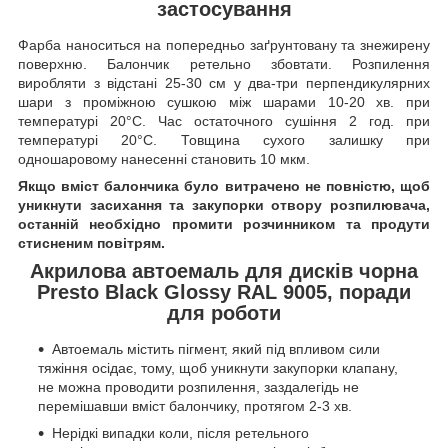
застосування
Фарба наноситься на попередньо заґрунтовану та знежирену
поверхню. Балончик ретельно збовтати. Розпилення
виробляти з відстані 25-30 см у два-три перпендикулярних
шари з проміжною сушкою між шарами 10-20 хв. при
температурі 20°C. Час остаточного сушіння 2 год. при
температурі 20°C. Товщина сухого залишку при
одношаровому нанесенні становить 10 мкм.
Якщо вміст балончика було витрачено не повністю, щоб
уникнути засихання та закупорки отвору розпилювача,
останній необхідно промити розчинником та продути
стисненим повітрям.
Акрилова автоемаль для дисків чорна
Presto Black Glossy RAL 9005, поради
для роботи
Автоемаль містить пігмент, який під впливом сили
тяжіння осідає, тому, щоб уникнути закупорки клапану,
не можна проводити розпилення, заздалегідь не
перемішавши вміст балончику, протягом 2-3 хв.
Нерідкі випадки коли, після ретельного