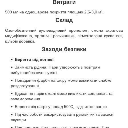
Витрати
500 мл на одношарове покриття площею 2,5-3,0 м².
Склад
Озонобезпечний вуглеводневий пропелент, смола акрилова
модифікована, органічні розчинники, пігментована суспензія,
цільові добавки.
Заходи безпеки
Берегти від вогню!
Займиста рідина. Пари утворюють з повітрям
вибухонебезпечні суміші.
Попадання фарби на шкіру може викликати слабке
роздратування.
Вдихання парів емалі може викликати сонливість та
запаморочення.
Берегти від нагріву понад 50°C, відкритого вогню.
Під час роботи використовувати рукавички та захисні
окуляри.
При попаданні на шкіру, очі - промити водою. При