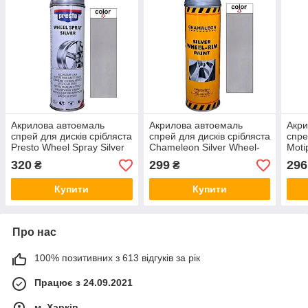
Акрилова автоемаль
Акрилова автоемаль
Акри
спрей для дисків срібляста
спрей для дисків срібляста
спре
Presto Wheel Spray Silver
Chameleon Silver Wheel-
Moti
RAL 9006 500мл
Rim Spray Paint RAL 9006
RAL
320
299
296
₴
₴
500мл
Купити
Купити
Про нас
100% позитивних з 613 відгуків за рік
Працює з 24.09.2021
м. Харків